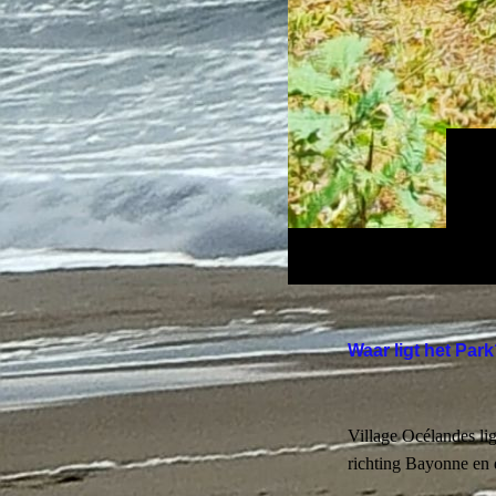
Waar ligt het Par
Village Océlandes li
richting Bayonne en 